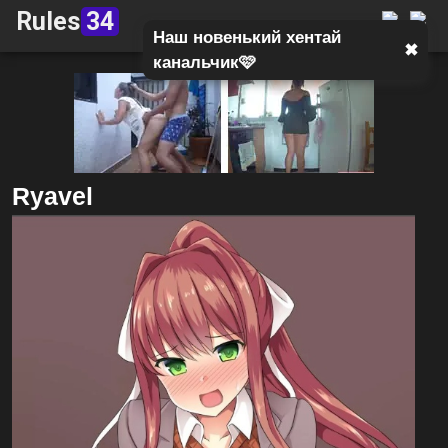
Rules
34
Наш новенький хентай
✖
канальчик🩷
Ryavel