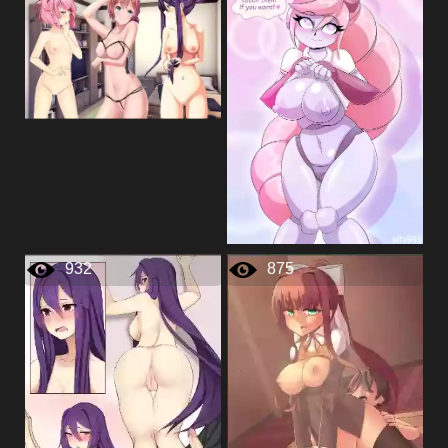
932
875