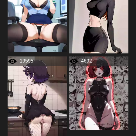
19595
4692