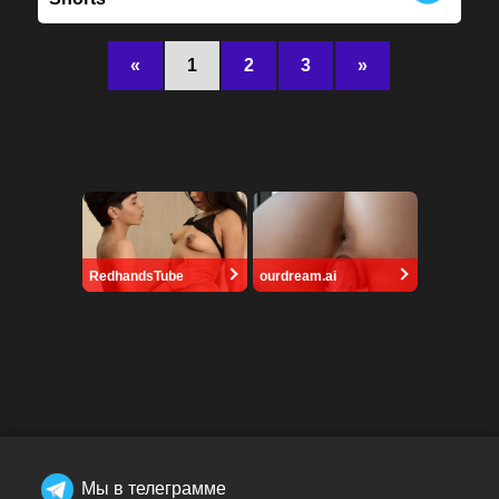
«
1
2
3
»
RedhandsTube
ourdream.ai
Мы в телеграмме