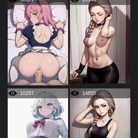
10297
14855