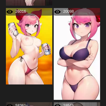
26016
20098
58361
19545