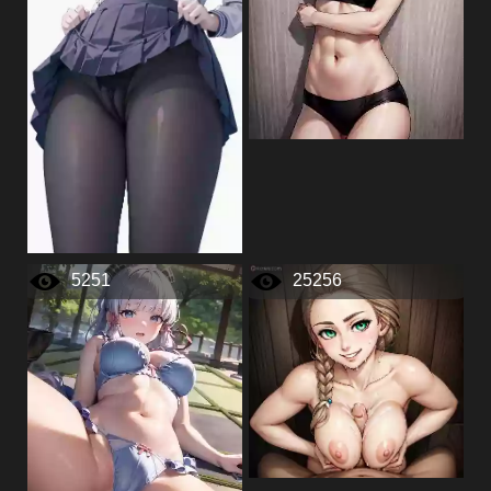
5251
25256