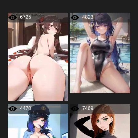
6725
4823
4470
7469