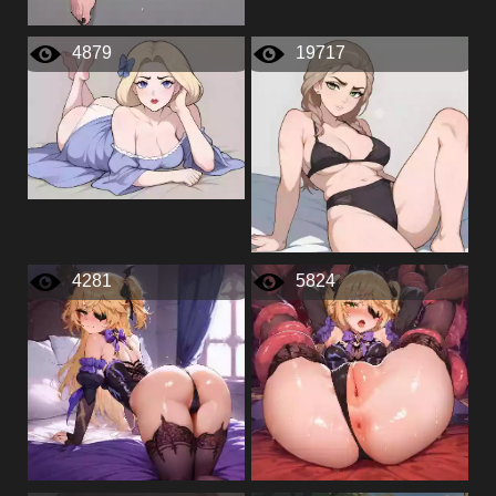
4879
19717
4281
5824