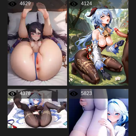
4629
4124
4378
5823