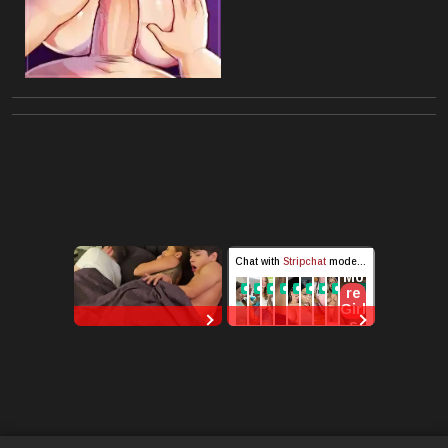
RedhandsTube
StripChat