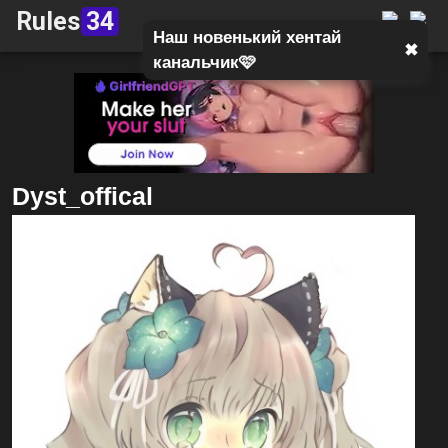
Rules
34
Наш новенький хентай
✖
канальчик🩷
Dyst_offical