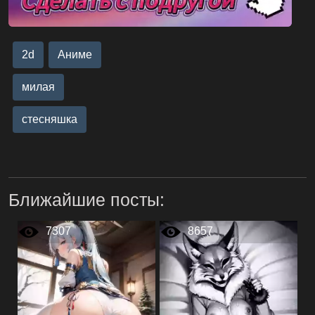
2d
Аниме
милая
стесняшка
Ближайшие посты:
7307
8657