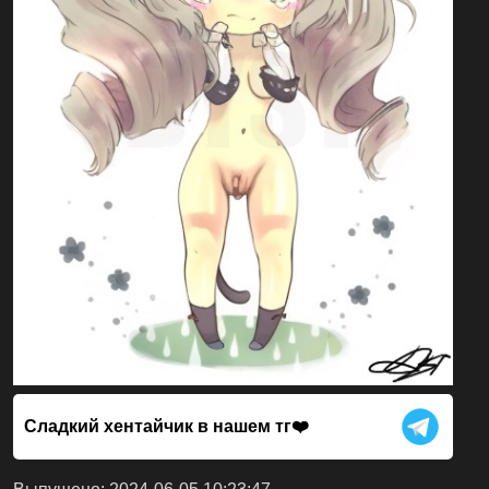
Сладкий хентайчик в нашем тг❤️