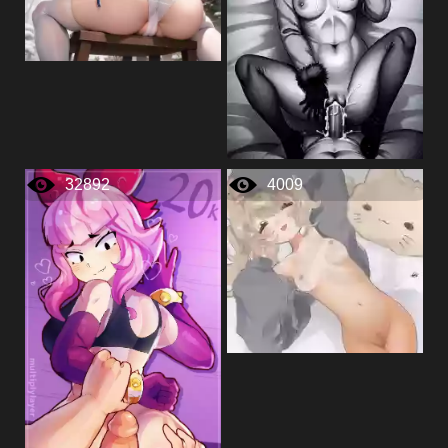
32892
4009