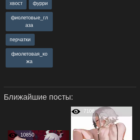
хвост
фурри
фиолетовые_гл
аза
перчатки
фиолетовая_ко
жа
Ближайшие посты:
7106
10850