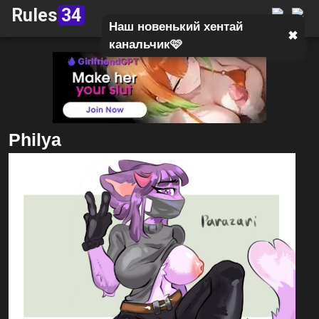
Rules
34
Наш новенький хентай
✖
канальчик🩷
Philya