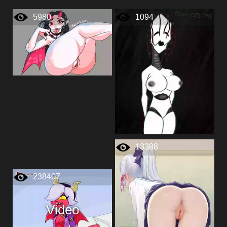
5980
1094
13388
238407
Video