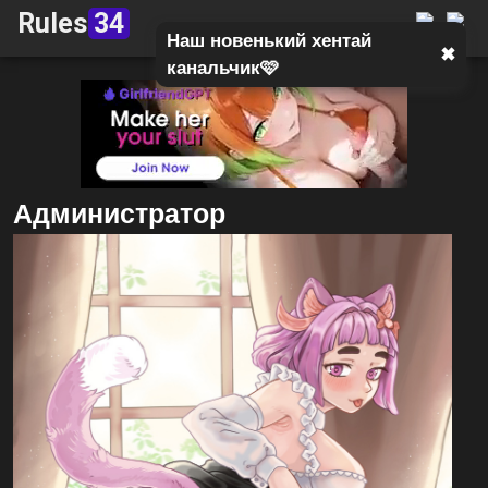
Rules
34
Наш новенький хентай
✖
канальчик🩷
Администратор