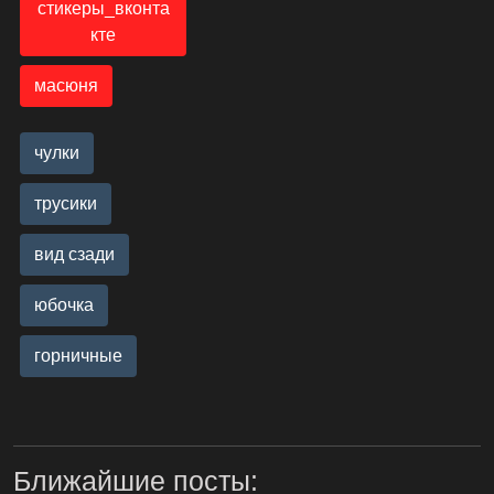
стикеры_вконта
кте
масюня
чулки
трусики
вид сзади
юбочка
горничные
Ближайшие посты: