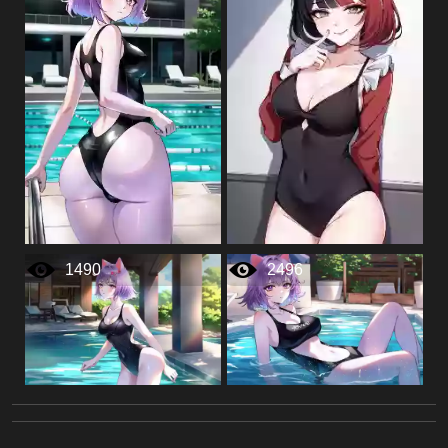
1490
2496