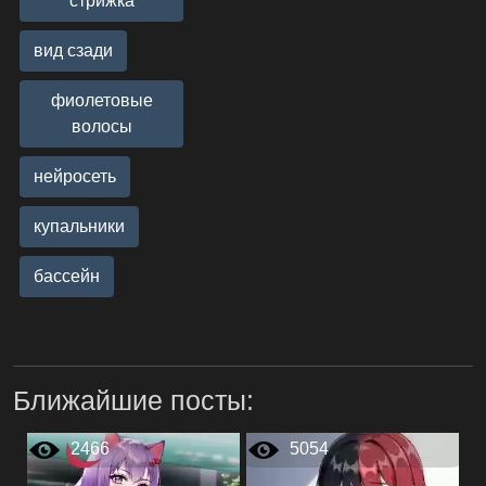
стрижка
вид сзади
фиолетовые
волосы
нейросеть
купальники
бассейн
Ближайшие посты:
2466
5054