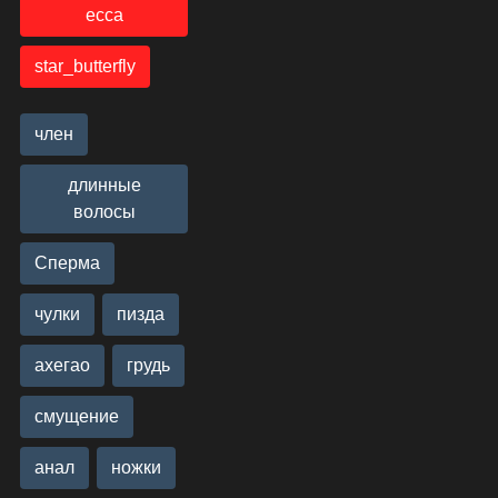
есса
star_butterfly
член
длинные
волосы
Сперма
чулки
пизда
ахегао
грудь
смущение
анал
ножки