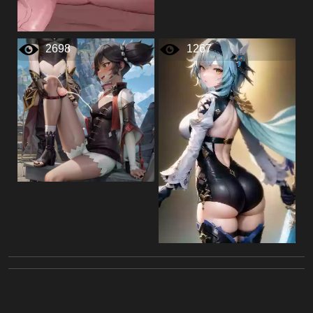
2698
1267