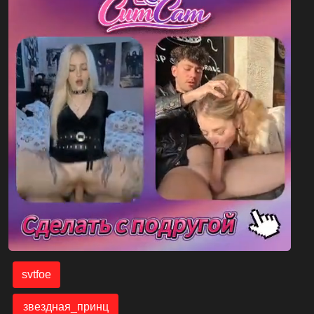
svtfoe
звездная_принц