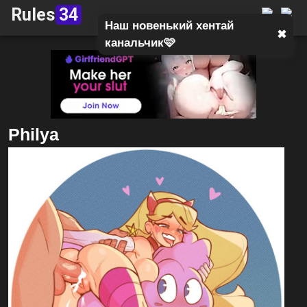
Rules
34
Наш новенький хентай
✖
канальчик🩷
Philya