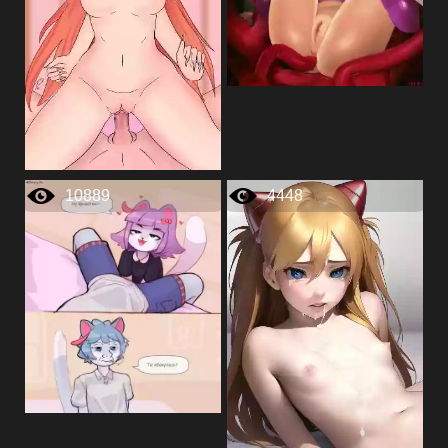
10889
4448