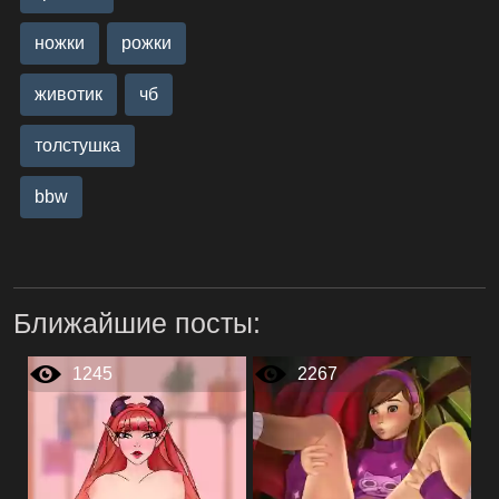
ножки
рожки
животик
чб
толстушка
bbw
Ближайшие посты:
1245
2267