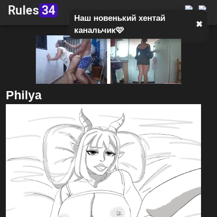
Rules
34
Наш новенький хентай
✖
канальчик🩷
Philya