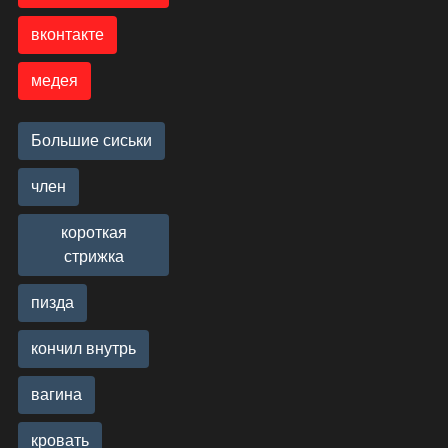
вконтакте
медея
Большие сиськи
член
короткая
стрижка
пизда
кончил внутрь
вагина
кровать