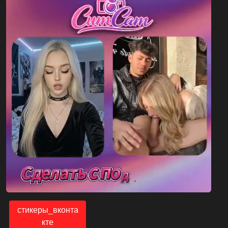
стикеры_вконта
кте