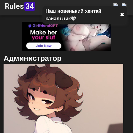
Rules
34
Наш новенький хентай
✖
канальчик🩷
Администратор