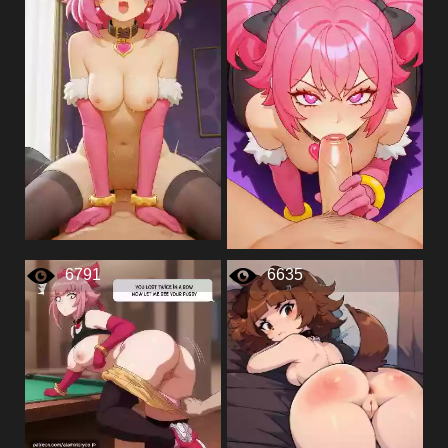
6791
6635