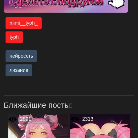
mimi__typh_
typh
нейросеть
лизание
Ближайшие посты:
2891
2313