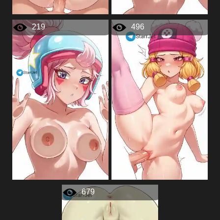
219
496
679