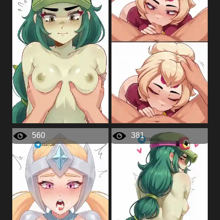
560
381