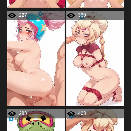
227
360
283
403