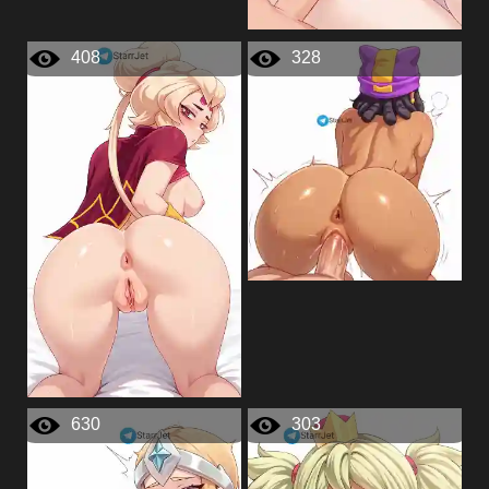
408
328
630
303