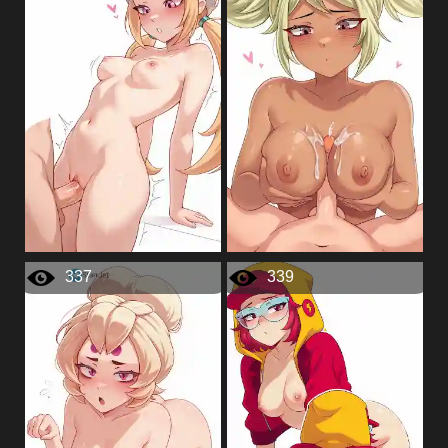
337
339