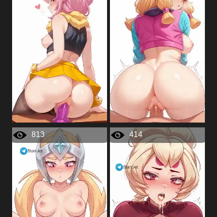
813
414