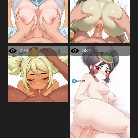
473
687