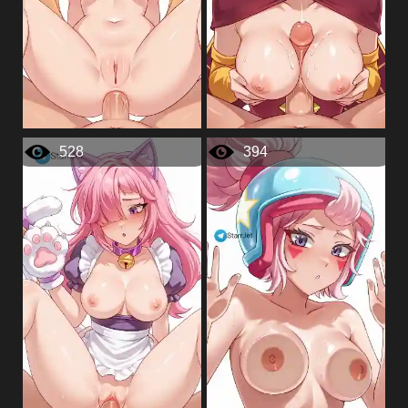
528
394