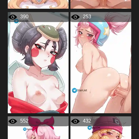
390
253
552
432