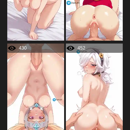
430
452