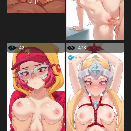
42
473